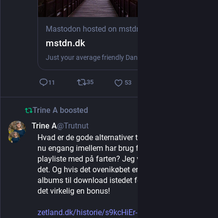
Mastodon hosted on mstdn.dk
mstdn.dk
Just your average friendly Danish Mastodon server. New users tooting in Danish/English welcome. Administered from Denmark. Hosted on bare-metal Kubernetes in the EU.
35
11
53
Trine A
boosted
Trine A
@Trutnut
Feb 18, 2025
*
Hvad er de gode alternativer til Spotify? Når man 
nu engang imellem har brug for at have en 
playliste med på farten? Jeg vil gerne betale for 
det. Og hvis det ovenikøbet er muligt at købe 
albums til download istedet for kun at streame, er 
det virkelig en bonus!
zetland.dk/historie/s9kcHiEr-m