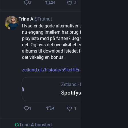
24
3
3
Trine A
@Trutnut
Feb 18, 2025
*
Hvad er de gode alternativer til Spotify? Når man 
nu engang imellem har brug for at have en 
playliste med på farten? Jeg vil gerne betale for 
det. Og hvis det ovenikøbet er muligt at købe 
albums til download istedet for kun at streame, er 
det virkelig en bonus!
zetland.dk/historie/s9kcHiEr-m
Zetland
·
Feb 18, 2025
Spotifys playlister er hjemsøgt. Nu er mysteriet om ‘spøgelsesmusikere’ blevet opklaret
4
1
1
Trine A
boosted