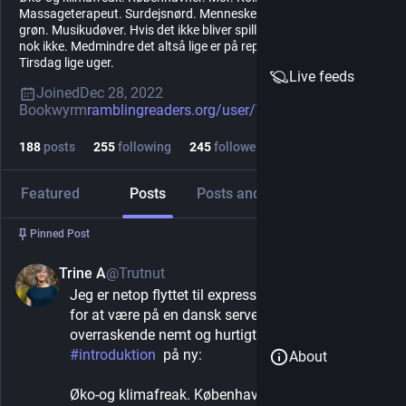
Massageterapeut. Surdejsnørd. Menneske-elsker. Ret rød. Ret
grøn. Musikudøver. Hvis det ikke bliver spillet på P1, kender jeg det
nok ikke. Medmindre det altså lige er på repertoiret i mit folk-band
Tirsdag lige uger.
Live feeds
Joined
Dec 28, 2022
Bookwyrm
ramblingreaders.org/user/Trutn
188
posts
255
following
245
followers
Featured
Posts
Posts and replies
Media
Pinned Post
Trine A
@Trutnut
Dec 28, 2022
Jeg er netop flyttet til expressional.social, primært 
for at være på en dansk server. Det var 
overraskende nemt og hurtigt! Her følger 
#
introduktion
  på ny: 
About
Øko-og klimafreak. Københavner. Mor. Kollektivist. 