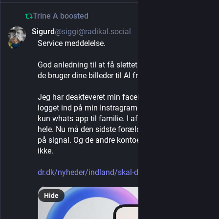
Trine A
boosted
Sigurd
@siggi@radikal.social
May 25, 2025
*
Service meddelelse. 
God anledning til at få slettet alt Meta i dag.! Før 
de bruger dine billeder til AI fra i morgen. 
Jeg har deakteveret min facebook i 2022. ikke 
logget ind på min Instragram i årevis og bruger 
kun whats app til familie. I aften sletter jeg det 
hele. Nu må den sidste forældre komme med over 
på signal. Og de andre kontoer bruger jeg alligevel 
ikke. 
dr.dk/nyheder/indland/skal-din
Hide