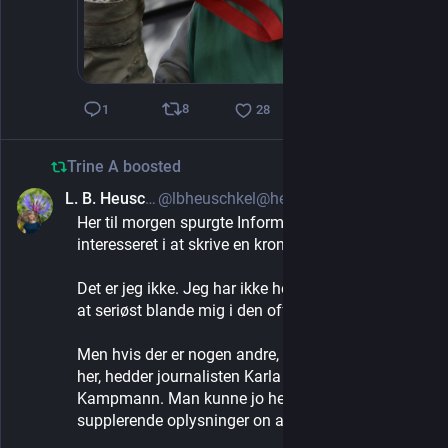
8
1
28
Trine A
boosted
L. B. Heuschkel
@lbheuschkel@helvede.net
Feb 21, 2025
Her til morgen spurgte Information om jeg er 
interesseret i at skrive en kronik om fødiverset.
Det er jeg ikke. Jeg har ikke helbred eller fokus til 
at seriøst blande mig i den offentlige debat.
Men hvis der er nogen andre, der ser et smuthul 
her, hedder journalisten Karla Rosalina 
Kampmann. Man kunne jo henvende sig med 
supplerende oplysninger on alternativer til Meta.