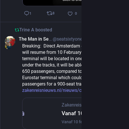
8
1
0
Trine A
boosted
The Man in Seat 61
@seatsixtyone@mas.to
Oct 31, 2024
Breaking:  Direct Amsterdam - London Eurostars 
will resume from 10 February 2025.  The new 
terminal will be located in one of the passageways 
under the tracks, it will be able to process up to 
650 passengers, compared to the old platform 15 
Eurostar terminal which could only process 250 
passengers for a 900-seat train. 
zakenreisnieuws.nl/nieuws/cate
Zakenreisnieuws
Vanaf 10 februari weer directe Eurostar-treinen tussen Amsterdam en Londen
Vanaf 10 februari volgend jaar is het weer mogelijk om rechtstreeks met de trein van Amsterdam naar Londen te reizen, maakt Eurostar bekend. Door de verbouwing van Amsterdam Centraal en de verplaatsing van de Eurostar-terminal op dat station moesten reizigers een tijdlang in- en uitstappen in Brussel voor de paspoort- en veiligheidscontrole.