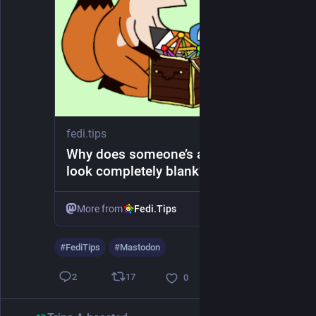
fedi.tips
Why does someone’s account page
look completely blank? Is it really
blank? | Fedi.Tips – An Unofficial
Guide to Mastodon and the Fediverse
More from
Fedi.Tips
#
FediTips
#
Mastodon
17
2
0