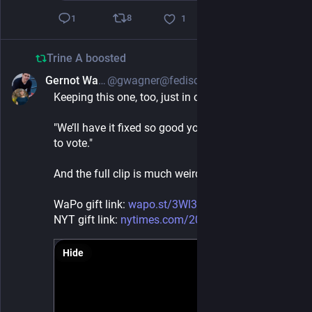
8
1
1
Trine A
boosted
Gernot Wagner
@gwagner@fediscience.org
Jul 27, 2024
*
Keeping this one, too, just in case.
"We’ll have it fixed so good you’re not gonna have 
to vote."
And the full clip is much weirder than that.
WaPo gift link: 
wapo.st/3Wl3eAf
NYT gift link: 
nytimes.com/2024/07/27/us/poli
Hide