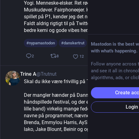
Yogi. Menneske-elsker. Ret rød. Ret grøn. 
Musikudøver. Fairphoneejer. Hvis det ikke bliver 
spillet på P1, kender jeg det nok ikke.
Faldt aldrig rigtigt til på Twitter, så high hopes for 
bedre kemi og gode vibes her.
#
nypamastodon
#
danskertrut
Mastodon is the best w
with what's happening.
8
2
12
Follow anyone across t
and see it all in chrono
Trine A
@Trutnut
2d
algorithms, ads, or clic
Skal du ikke være frivillig på Tønder Festival?
Create ac
Der mangler hænder på Danmarks mest 
håndspillede festival, og der er (ud over mit eget 
Login
lille band) virkelig mange fede folk- og americana 
navne på programmet; nævner i flæng Bye Bye 
Brenda, Emmylou Harris, AySay, Skerryvore, Tako 
lako, Jake Blount, Beinir og og og