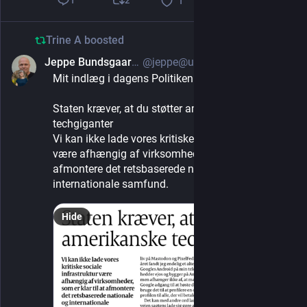
2
1
1
Trine A
boosted
Jeppe Bundsgaard på Mastodon
@jeppe@uddannelse.social
Mar 2, 2025
Mit indlæg i dagens Politiken:
Staten kræver, at du støtter amerikanske 
techgiganter
Vi kan ikke lade vores kritiske sociale infrastruktur 
være afhængig af virksomheder, som er klar til at 
afmontere det retsbaserede nationale og 
internationale samfund.
Hide