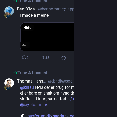
Trine A
boosted
Ben O’Matic
@bennomatic@appdot.net
Apr 11, 2025
I made a meme!
Hide
ALT
8
0
1
Trine A
boosted
Thomas Hansen 📝 🇩🇰
@tbhdk@social.data.coop
Apr 11, 2025
*
@
kirlau
 Hvis der er brug for mere hjælp end 👇📰 
eller bare en snak om hvad der er op og ned ved at 
skifte til Linux, så kig forbi 
@
cryptohagen
 eller 
@
cryptoaarhus
.
📰 
linuxforum.dk/saadan-koerer-du