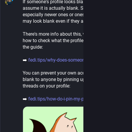
If someone's profile looks blank on here, don't 
assume it is actually blank. Some accounts, 
especially newer ones or ones with few followers, 
may look blank even if they aren't.
There's more info about this, why it happens and 
how to check what the profile really looks like in 
the guide:
➡️ 
fedi.tips/why-does-someones-ac
You can prevent your own account ever looking 
blank to anyone by pinning up to five posts or five 
threads on your profile:
➡️ 
fedi.tips/how-do-i-pin-my-post