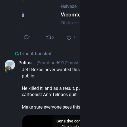
Helvede
Vicomte Folmer af Helvede (@folfdk@helvede.net)
Til alle de nye danskere der kommer ind på Mastodon i disse dage #Fælleshjerne Links til (nogle) danske serveres lokale tidslinjer hvor du kan få inspiration til hvem du vil følge https://mstdn.dk/public/local https://helvede.net/public/local https://norrebro.space/public/local https://expressional.social/public/local https://social.data.coop/public/local https://uddannelse.social/public/local https://krigskunst.social/public/local https://radikal.social/public/local https://venner.network/public/local https://altformeget.online https://social.itu.dk/public/local
5
1
1
Trine A
boosted
Putin's IBS
@kardinal691@mastodon.online
Jan 4, 2025
Jeff Bezos never wanted this cartoon to become 
public. 
He killed it, and as a result, pulitzer prize editorial 
cartoonist Ann Telnaes quit. 
Make sure everyone sees this cartoon.
Sensitive content
Click to show