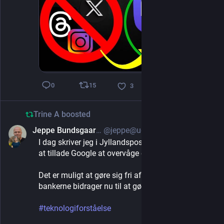
15
0
3
Trine A
boosted
Jeppe Bundsgaard på Mastodon
@jeppe@uddannelse.social
Jul 22, 2025
I dag skriver jeg i Jyllandsposten: "Du er tvunget til 
at tillade Google at overvåge og sælge dig
Det er muligt at gøre sig fri af Google, men 
bankerne bidrager nu til at gøre det vanskeligere."
#
teknologiforståelse