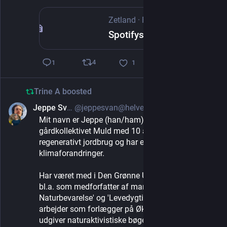
Zetland
·
Feb 18, 2025
Spotifys playlister er hjemsøgt. Nu er mysteriet om ‘spøgelsesmusikere’ blevet opklaret
4
1
1
Trine A
boosted
Jeppe Svan
@jeppesvan@helvede.net
Feb 21, 2025
Mit navn er Jeppe (han/ham) og jeg bor i 
gårdkollektivet Muld med 10 aktivistvenner, dyrker 
regenerativt jordbrug og har en kandidat i 
klimaforandringer. 
Har været med i Den Grønne Ungdomsbevægelse, 
bl.a. som medforfatter af manifesterne 'Retfærdig 
Naturbevarelse' og 'Levedygtigt Landbrug', og 
arbejder som forlægger på Økotopia, hvor vi 
udgiver naturaktivistiske bøger og kæmper for 