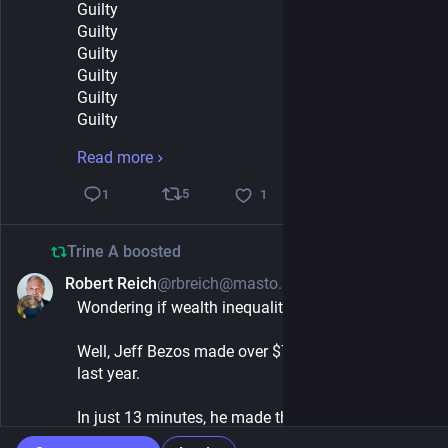
Guilty
Guilty
Guilty
Guilty
Guilty
Guilty
Guilty
Read more
Guilty
Guilty
5
1
1
Guilty
Guilty
Trine A
Guilty
boosted
Guilty
Robert Reich
@rbreich@masto.ai
May 11, 2024
Guilty
Wondering if wealth inequality is out of control?
Guilty
Guilty
Well, Jeff Bezos made over $7.9 million an hour 
Guilty
last year.
Guilty
Guilty
In just 13 minutes, he made the equivalent of what 
Guilty
a typical person earns in a lifetime.