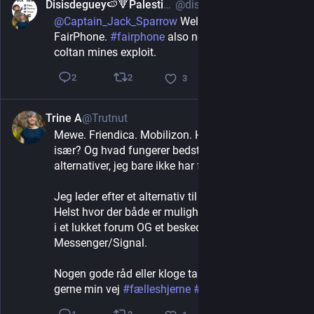
Disisdeguey🍉🔻PalestineAction🇵🇸
@disisdeguey
Mar 13, 2025
@
Captain_Jack_Sparrow
 Well you have the 
FairPhone. 
#
fairphone
 also not contributing to 
coltan mines exploit.
2
2
3
Trine A
@Trutnut
Mar 10, 2025
Mewe. Friendica. Mobilizon. Hvad kan de hvert 
især? Og hvad fungerer bedst? Findes der andre 
alternativer, jeg bare ikke har fået øje på?
Jeg leder efter et alternativ til Facebook-grupper. 
Helst hvor der både er mulighed for at dele opslag 
i et lukket forum OG et beskedsystem a la 
Messenger/Signal. 
Nogen gode råd eller kloge tanker? Så send dem 
gerne min vej 
#
fælleshjerne
#
danskertrut