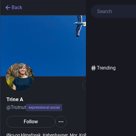
Back
Trending
Follow
Trine A
@
Trutnut
expressional.social
Follow
Øko-og klimafreak. Københavner. Mor. Kollektivist. Yogi.