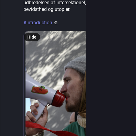
udbredelsen af intersektionel, økologisk 
bevidsthed og utopier.
#
introduction
 ☺︎
Hide