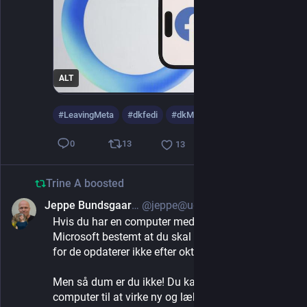
ALT
#
LeavingMeta
#
dkfedi
#
dkMastodon
13
0
13
Trine A
boosted
Jeppe Bundsgaard på Mastodon
@jeppe@uddannelse.social
May 3, 2025
Hvis du har en computer med Windows 10 så har 
Microsoft bestemt at du skal købe en ny computer 
for de opdaterer ikke efter oktober. 
Men så dum er du ikke! Du kan få din gamle 
computer til at virke ny og lækker igen ved at 