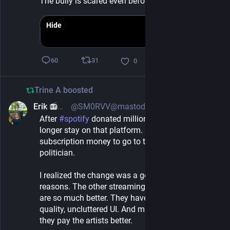
The bully is scared even before the fight begins.
Hide
31
60
0
Trine A
boosted
Erik 📻🪐🚲
@SM0RVV@mastodon.radio
Jan 25, 2025
After 
#
spotify
 donated millions to Trump I can no 
longer stay on that platform. I want my 
subscription money to go to the artists, not to any 
politician.
I realized the change was a good thing for several 
reasons. The other streaming services available 
are so much better. They have superior sound 
quality, uncluttered UI. And maybe the best of all, 
they pay the artists better.