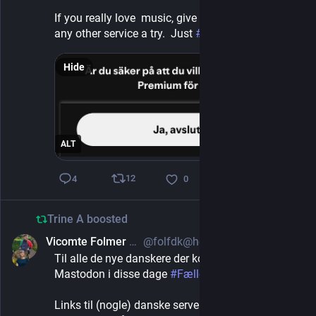
If you really love  music, give 
#
tidal
 , 
#
qobuz
 or 
any other service a try.  Just 
#
quitspotify
Hide
ALT
12
4
0
Trine A
boosted
Vicomte Folmer af Helvede
@folfdk@helvede.net
Jan 25, 2025
*
Til alle de nye danskere der kommer ind på 
Mastodon i disse dage 
#
Fælleshjerne
Links til (nogle) danske serveres lokale tidslinjer 