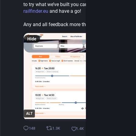
to try what we’ve built you can now just go to 
railfinder.eu
 and have a go!
Any and all feedback more than welcome 🙏
Hide
ALT
1.3
K
148
1.4
K