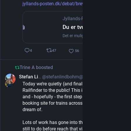
jyllands-posten.dk/debat/breve
Jyllands-Posten
·
Jul 22, 2025
Du er tvunget til at tillade Google at overvåge og sælge dig
Det er muligt at gøre sig fri af Google, men bankerne bidrager nu til at gøre det vanskeligere.
47
4
56
Trine A
boosted
Stefan Lindbohm
@stefanlindbohm@mastodon.social
Jun 23, 2025
*
Today we’re quietly (and finally!) opening up 
Railfinder to the public! This is our beta version 
and - hopefully - the first step towards that one 
booking site for trains across Europe that we all 
dream of.
Lots of work has gone into this and equally lots 
still to do before reach that vision, but if you’d like 