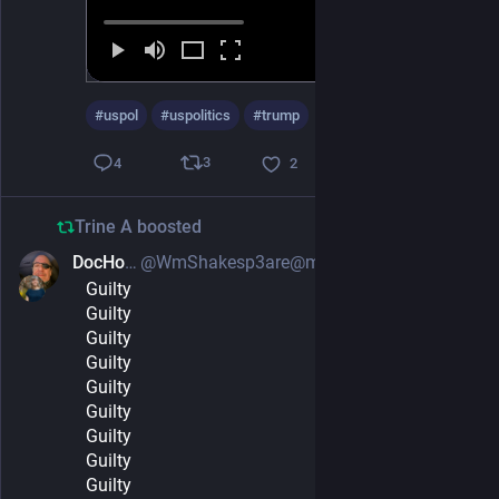
#
uspol
#
uspolitics
#
trump
3
4
2
Trine A
boosted
DocHolliday
@WmShakesp3are@mastodon.social
May 30, 2024
Guilty
Guilty
Guilty
Guilty
Guilty
Guilty
Guilty
Guilty
Guilty