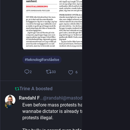
#
teknologiforståelse
33
2
6
Trine A
boosted
Randahl Fink
@randahl@mastodon.social
Mar 4, 2025
Even before mass protests have really begun, the 
wannabe dictator is already trying to make 
protests illegal.