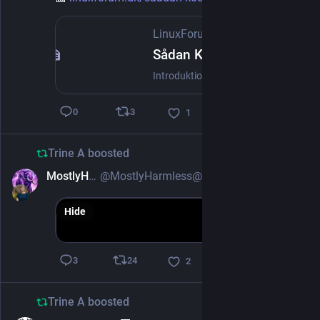
LinuxForum.dk
·
Feb 28, 2024
Sådan Kører Du Linux på Din PC eller Mac: En Komplet Guide - LinuxForum.dk
Introduktion til Linux på PC og Mac Linux er et gratis og open source styresystem, der tilbyder en robust og fleksibel platform for en bred …
3
0
1
Trine A
boosted
MostlyHarmless
@MostlyHarmless@thecanadian.social
Mar 13, 2025
Hide
24
3
2
Trine A
boosted