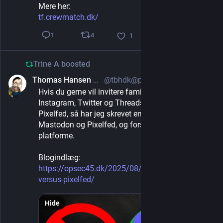
Mere her: 
tf.crewmatch.dk/
4
1
1
Trine A
boosted
Thomas Hansen 🏙️ 🇩🇰
@tbhdk@pixelfed.dk
Aug 2, 2025
Hvis du gerne vil invitere familie og venner fra
Instagram, Twitter og Threads til Mastodon og
Pixelfed, så har jeg skrevet en kort introduktion til
Mastodon og Pixelfed, og forskellen på de to
platforme.
Blogindlæg:
https://opsec45.dk/2025/08/02/mastodon-
versus-pixelfed/
Hide