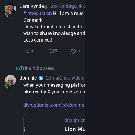
Lars Kynde
@LarsKynde@zirk.us
Feb 17, 2025
#
Introduction
 Hi, I am a music inventor living in 
Denmark.
I have a broad interest in the arts. With this profile I 
wish to share knowledge and inspiration.
Let's connect!
5
0
1
Trine A
boosted
dominic
@dma@hachyderm.io
Feb 17, 2025
when your messaging platform of choice is 
blocked by X you know you made the right choice.
disruptionist.com/p/elon-musks
disruptionist
·
Feb 17, 2025
Elon Musk’s X blocks links to Signal, the encrypted messaging service