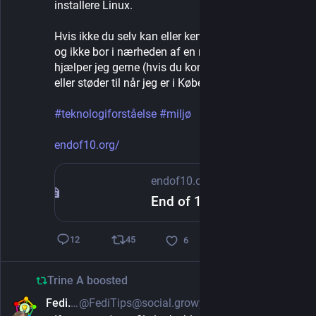
installere Linux.
Hvis ikke du selv kan eller kender nogen der kan, 
og ikke bor i nærheden af en reperationscafe, så 
hjælper jeg gerne (hvis du kommer forbi Sydfyn 
eller støder til når jeg er i København eller Århus. 
#
teknologiforståelse
#
miljø
endof10.org/
endof10.org
End of 10
45
12
6
Trine A
boosted
Fedi.Tips
@FediTips@social.growyourown.services
Apr 21, 2025