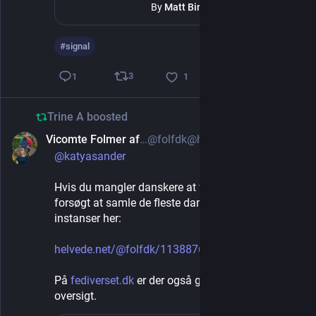
By
Matt Binder
#
signal
3
1
1
Trine A
boosted
Vicomte Folmer af Helvede
@folfdk@helvede.net
Feb 13, 2025
@
katyasander
Hvis du mangler danskere at følge, så har jeg 
forsøgt at samle de fleste danske Mastodon 
instanser her:
helvede.net/@folfdk/1138876036
På 
fediverset.dk
 er der også gode indlæg og 
oversigt.