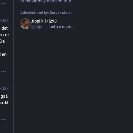
transparency and security.
Administered by:
Server stats:
 2023
Jippi 🇩🇰
293
@jippi
active users
det 
o.dk 
De 
 en 
 2023
også 
ofil 