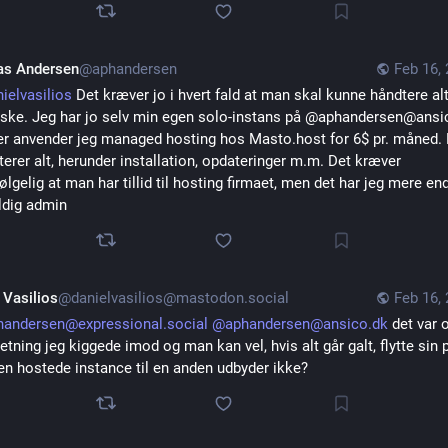
as Andersen
@aphandersen
Feb 16,
ielvasilios
 Det kræver jo i hvert fald at man skal kunne håndtere alt 
iske. Jeg har jo selv min egen solo-instans på @aphandersen@ansic
er anvender jeg managed hosting hos Masto.host for 6$ pr. måned. 
erer alt, herunder installation, opdateringer m.m. Det kræver 
ølgelig at man har tillid til hosting firmaet, men det har jeg mere end
ldig admin
 Vasilios
@danielvasilios@mastodon.social
Feb 16,
handersen@expressional.social
@
aphandersen@ansico.dk
 det var 
etning jeg kiggede imod og man kan vel, hvis alt går galt, flytte sin pr
en hostede instance til en anden udbyder ikke?