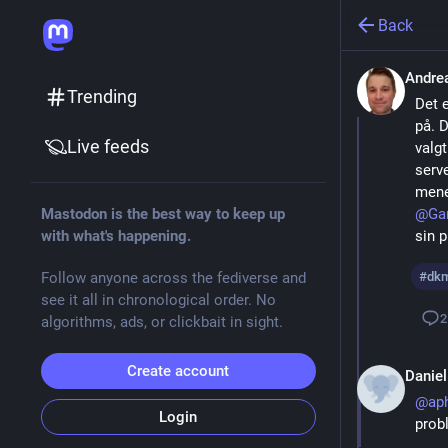
Back
Andre
Trending
Det e
på. D
Live feeds
valgt
serv
Mastodon is the best way to keep up
@
Ga
with what's happening.
sin p
Follow anyone across the fediverse and
#
dkm
see it all in chronological order. No
2
algorithms, ads, or clickbait in sight.
Create account
Daniel
@
ap
Login
prob