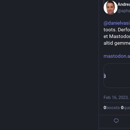
Andre
@apha
@
danielvasi
toots. Derf
et Mastodon 
altid gemme
mastodon.a
Feb 16, 2023,
0
boosts
·
0
qu