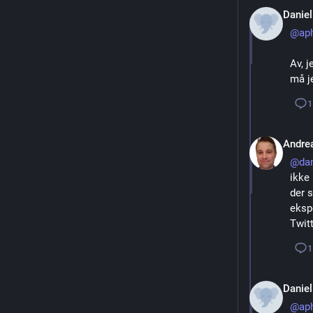
Daniel
@
ap
Av, j
må je
1
Andre
@
dan
ikke 
der s
ekspo
Twit
1
Daniel
@
ap