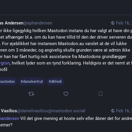
as Andersen
@aphandersen
Feb 16,
r ikke ligegyldig hvilken Mastodon instans du har valgt at have din pr
et afhænger bl.a. om du kan have tillid til den der driver serveren du 
. For øjeblikket har instansen Mastodon.au varslet at de vil lukke 
eren om 3 måneder, og angivelig skulle grunden være at admin ikke 
mener han har fået hurtig nok assistance fra Mastodons grundlægger 
rgron
, hvilket lyder som en tynd forklaring. Heldigvis er det nemt at fl
rofil
astodon
#
danskertrut
#
dkfedi
 Vasilios
@danielvasilios@mastodon.social
Feb 16,
handersen
 Vil det give mening at hoste selv eller åbner det for andre
lemer?