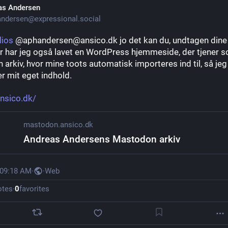
as Andersen
ndersen@expressional.social
lios
 @aphandersen@ansico.dk jo det kan du, undtagen dine 
or har jeg også lavet en WordPress hjemmeside, der tjener s
arkiv, hvor mine toots automatisk importeres ind til, så jeg 
r mit eget indhold.
nsico.dk/
mastodon.ansico.dk
Andreas Andersens Mastodon arkiv
 09:18 AM
·
·
Web
otes
·
0
favorites