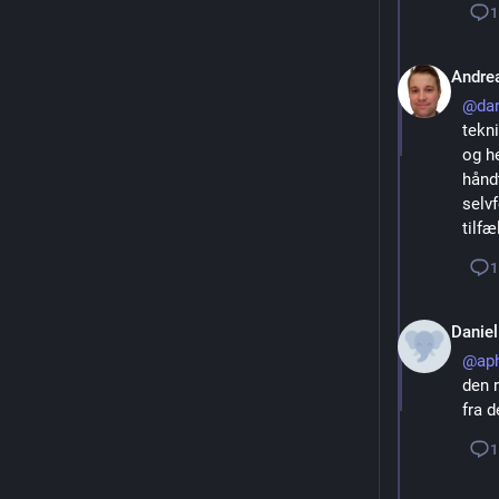
1
Andre
@
dan
tekn
og h
håndt
selvf
tilfæ
1
Daniel
@
ap
den r
fra d
1