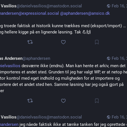
 Vasilios
@danielvasilios@mastodon.social
Feb 16,
handersen@expressional.social
@
aphandersen@ansico.dk
eg troede faktisk at historik kunne trækkes med (eksport/import) … 
g hellere kigge på en lignende løsning. Tak 💪🙌
as Andersen
@aphandersen
Feb 16,
ielvasilios
 desværre ikke (endnu). Man kan hente et arkiv, men det 
importeres et andet sted. Grunden til jeg har valgt WP, er at netop her
tor kontrol med eget indhold og muligheden for at importere og 
rtere det et andet sted hen. Samme løsning har jeg også gjort på 
ter
 Vasilios
@danielvasilios@mastodon.social
Feb 16,
handersen
 jeg nåede faktisk ikke at tænke tanken før jeg oprettede 