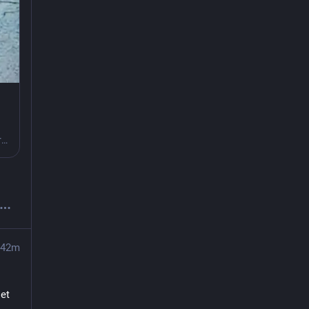
Politiet vil fortsat gerne høre fra alle, der kan have set 15-årige Freja, der har været væk siden tirsdag.
42m
et 