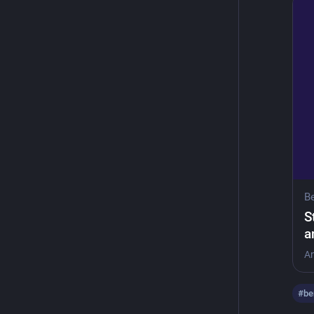
Be
S
a
#
be