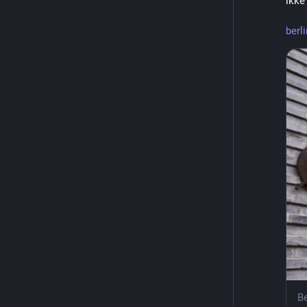
ikke 
berl
Be