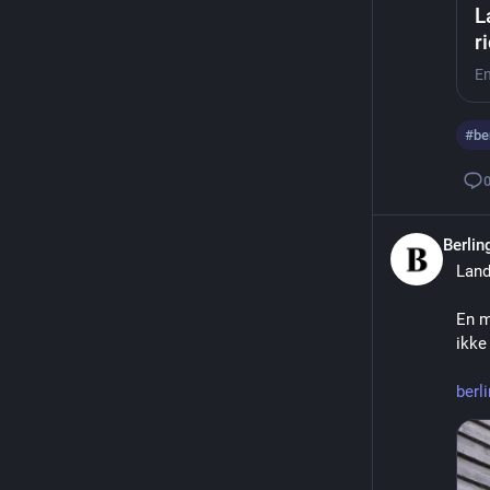
L
r
#
be
Berli
Land
En m
ikke 
berl