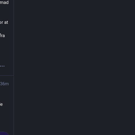
 mad 
r at 
ra 
36m
e 