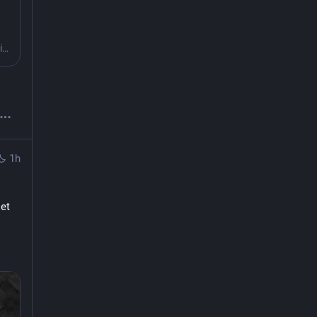
En mand er i landsretten blevet frifundet for uberettiget fotografering på et ikke frit tilgængeligt sted.
1h
et 