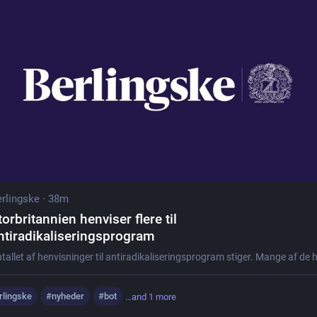
rlingske
·
38m
torbritannien henviser flere til
ntiradikaliseringsprogram
rlingske
#
nyheder
#
bot
…and 1 more