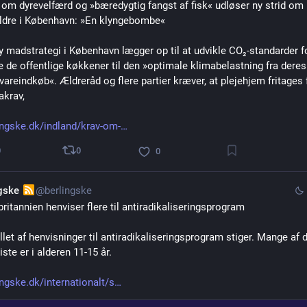
 om dyrevelfærd og »bæredygtig fangst af fisk« udløser ny strid om
ældre i København: »En klyngebombe«
y madstrategi i København lægger op til at udvikle CO₂-standarder fo
e de offentlige køkkener til den »optimale klimabelastning fra deres 
vareindkøb«. Ældreråd og flere partier kræver, at plejehjem fritages f
akrav, 
ingske.dk/indland/krav-om-
0
0
0
ngske
@berlingske
britannien henviser flere til antiradikaliseringsprogram
llet af henvisninger til antiradikaliseringsprogram stiger. Mange af d
ste er i alderen 11-15 år.
ingske.dk/internationalt/s