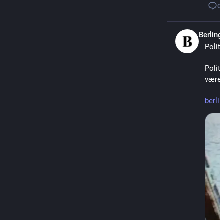
Berli
Poli
Polit
være
berl