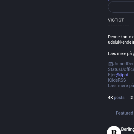
VIGTIGT
=========
Denne konto er
udelukkende i
Læs mere på
Joined
Dec
Status
Uoffici
Ejer
@
jippi
Kilde
RSS
Læs mere på
4
K
posts
2
Featured
Berli