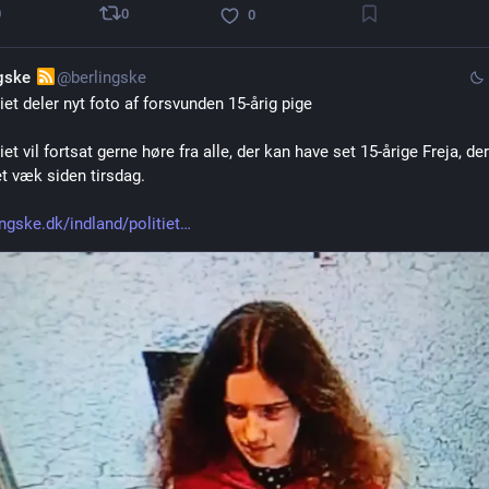
0
0
0
ngske
@berlingske
tiet deler nyt foto af forsvunden 15-årig pige
iet vil fortsat gerne høre fra alle, der kan have set 15-årige Freja, der
t væk siden tirsdag.
ingske.dk/indland/politiet