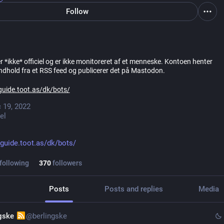
Follow
 *ikke* officiel og er ikke monitoreret af et menneske. Kontoen henter
ndhold fra et RSS feed og publicerer det på Mastodon.
guide.toot.as/dk/bots/
 19, 2022
el
guide.toot.as/dk/bots/
following
370
followers
Posts
Posts and replies
Media
ngske
@berlingske