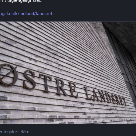
frit tilgængeligt sted.
ingske.dk/indland/landsret
rlingske
·
45m