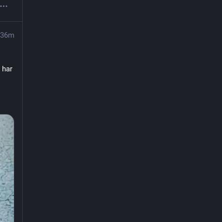
36m
 har 