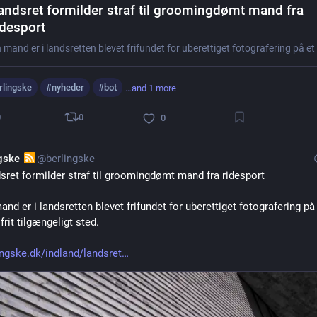
andsret formilder straf til groomingdømt mand fra
idesport
rlingske
#
nyheder
#
bot
…and 1 more
0
0
0
ngske
@berlingske
sret formilder straf til groomingdømt mand fra ridesport
and er i landsretten blevet frifundet for uberettiget fotografering på 
frit tilgængeligt sted.
ingske.dk/indland/landsret