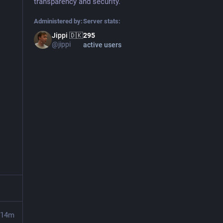
transparency and security.
Administered by:
Server stats:
Jippi 🇩🇰
295
@jippi
active users
14m