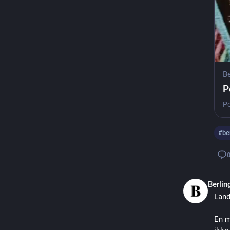
Be
P
#
be
Berli
Land
En m