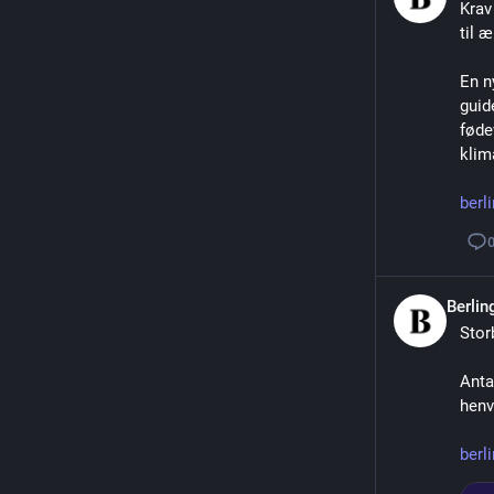
Krav
til 
En n
guid
føde
klim
berl
Berli
Stor
Anta
henvi
berl