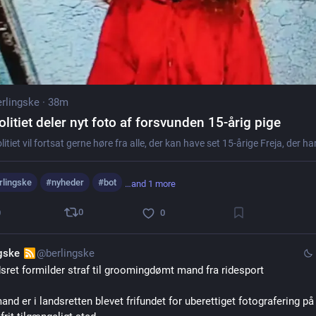
rlingske
·
38m
olitiet deler nyt foto af forsvunden 15-årig pige
rlingske
#
nyheder
#
bot
…and 1 more
0
0
0
ngske
@berlingske
sret formilder straf til groomingdømt mand fra ridesport
and er i landsretten blevet frifundet for uberettiget fotografering på 