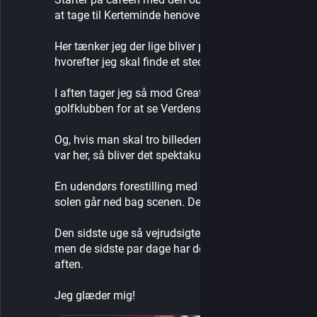
at tage til Kerteminde henover middag.
Her tænker jeg der lige bliver plads til en is-pause, 
hvorefter jeg skal finde et sted at spise aftensmad.
I aften tager jeg så mod Great Northern 
golfklubben for at se Verdensballetten optræde.
Og, hvis man skal tro billederne fra sidste gang de 
var her, så bliver det spektakulært!
En udendørs forestilling med ballet og opera mens 
solen går ned bag scenen. Det kan kun blive godt!
Den sidste uge så vejrudsigten dog lidt trist ud, 
men de sidste par dage har den sagt høj sol i 
aften.
Jeg glæder mig!