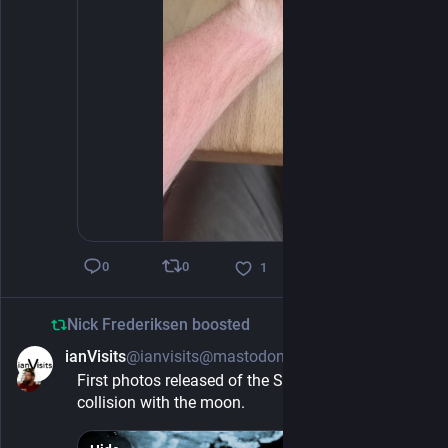
0
0
1
Nick Frederiksen
boosted
ianVisits
@ianvisits@mastodonapp.uk
1d
First photos released of the SpaceX rocket 
collision with the moon.