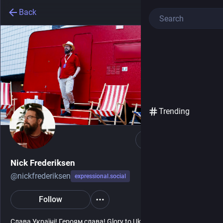
Back
Trending
Follow
Nick Frederiksen
@
nickfrederiksen
expressional.social
Follow
Слава Україні! Героям слава! Glory to Ukraine! Glory to the