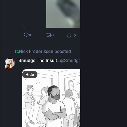
0
0
0
Nick Frederiksen
boosted
Smudge The Insult Cat 🐀
@SmudgeTheInsultCat@mas.to
1d
Hide