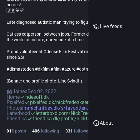
heroes!
🇺🇦💙💛
Late diagnosed autistic man, trying to figure out who he is...
Live feeds
Catless catperson, between jobs. Former developer explorering
the world of culture, one venue at a time.
Proud volunteer at Odense Film Festival since '09 and OFFSpring
since '25!
#
dkmastodon
#
dkfilm
#
film
#
azure
#
dotnet
#
fedi22
(Banner and profile photo: Line Svindt.)
Joined
Dec 02, 2022
Home
ndesoft.dk
Pixelfed
pixelfed.dk/nickfrederiksen
Photos
immich.nfdev.dk/s/favoritter-2
Letterboxd
letterboxd.com/NickFrederiksen/
Friendica
friendica.dk/profile/nickfrede
About
911
posts
406
following
331
followers