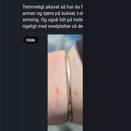
Temmeligt akavet så har da fået mig et klem på 
armen og tjære på bukser, t-shirt, hænder, arm og 
armring. Og også lidt på hatten. Men den har så 
rigeligt med svedpletter så det går nok...
Hide