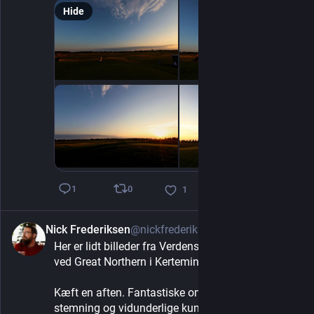
Hide
0
1
1
Nick Frederiksen
@nickfrederiksen
2d
Her er lidt billeder fra Verdensballetten i går aftes 
ved Great Northern i Kerteminde.
Kæft en aften. Fantastiske omgivelser, god 
stemning og vidunderlige kunstnere.