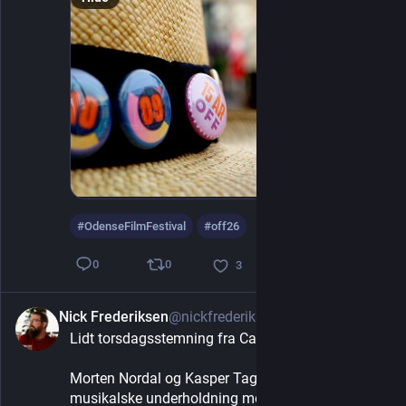
#
OdenseFilmFestival
#
off26
0
0
3
Nick Frederiksen
@nickfrederiksen
6d
Lidt torsdagsstemning fra Café Biografen.
Morten Nordal og Kasper Tagel står for den 
musikalske underholdning med noget smooth 