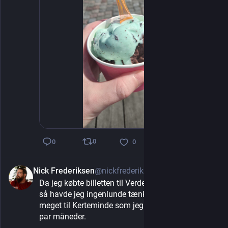
0
0
0
Nick Frederiksen
@nickfrederiksen
3d
Da jeg købte billetten til Verdensballetten i sin tid, 
så havde jeg ingenlunde tænkt at jeg skulle så 
meget til Kerteminde som jeg har været de seneste 
par måneder.