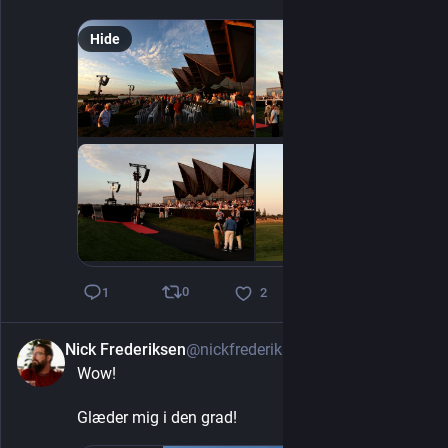
Hide
0
1
2
Nick Frederiksen
@nickfrederiksen
2d
Wow!
Glæder mig i den grad!