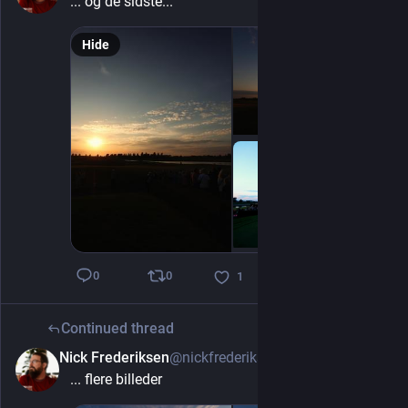
... og de sidste...
Hide
0
0
1
Continued thread
Nick Frederiksen
@nickfrederiksen
2d
... flere billeder