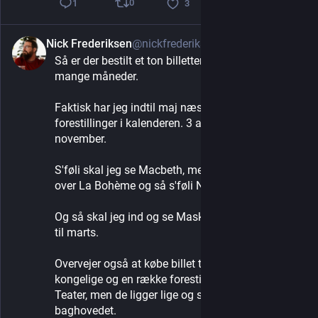
0
1
3
Nick Frederiksen
@nickfrederiksen
3d
Så er der bestilt et ton billetter til teateret de næste 
mange måneder.
Faktisk har jeg indtil maj næste år hele 11 
forestillinger i kalenderen. 3 af dem ligger i 
november.
S'føli skal jeg se Macbeth, men faldt også lige 
over La Bohème og så s'føli Nødeknækkeren.
Og så skal jeg ind og se Maskerade med min mor 
til marts.
Overvejer også at købe billet til Askepot på det 
kongelige og en række forestillinger på Odense 
Teater, men de ligger lige og summer i 
baghovedet.