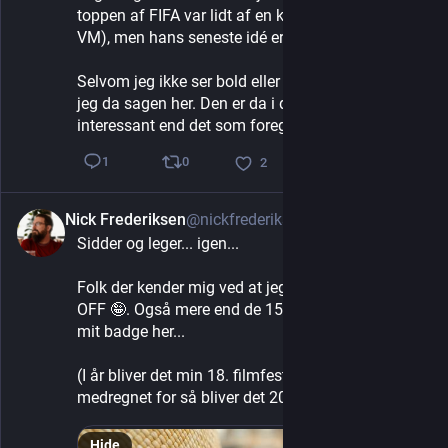
toppen af FIFA var lidt af en korrupt narrehat, (læs: 
VM), men hans seneste idé er da helt væk.
Selvom jeg ikke ser bold eller går op i det, så følger 
jeg da sagen her. Den er da i det mindste mere 
interessant end det som foregår på plænerne...
0
1
2
Nick Frederiksen
@nickfrederiksen
6d
Sidder og leger... igen...
Folk der kender mig ved at jeg altid har været lidt 
OFF 🤪. Også mere end de 15 år som der står på 
mit badge her...
(I år bliver det min 18. filmfestival, OFFSpring ikke 
medregnet for så bliver det 20!)
Hide