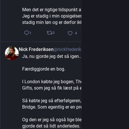
Men det er rigtige tidspunkt at købe billetterne på. 
Jeg er stadig i min opsigelsesperiode, så jeg får 
stadig min løn og er derfor ikke på dagpenge.
0
1
4
Nick Frederiksen
@nickfrederiksen
5d
Ja, nu gjorde jeg det så igen...
Færdiggjorde en bog.
I London købte jeg bogen, The Girl With All The 
Gifts, som jeg så fik læst på en uge.
Så købte jeg så efterfølgeren, The Boy on the 
Bridge. Som egentlig er en prequel.
Og den er jeg så også lige blevet færdig med. Jeg 
gjorde det så lidt anderledes. Havde en masse 