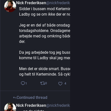
Nick Frederiksen
@nickfrederiksen
1d
Sidder i bussen mod Kerteminde. Jeg skal til 
Ladby og se om ikke der er noget at rive i.
Jeg er en del af både onsdags- og 
torsdagsholdene. Onsdagene går med lidt blandet 
arbejde med og omkring båden og torsdag sejles 
der.
Da jeg arbejdede tog jeg bussen kl. 7:30. For at 
komme til Ladby skal jeg med den kl. 7:00 😫.
Men det er skide smart. Bussen går direkte fra mig 
og helt til Kerteminde. Så cykler jeg de sidste 5 km.
0
1
4
Continued thread
Nick Frederiksen
@nickfrederiksen
2d