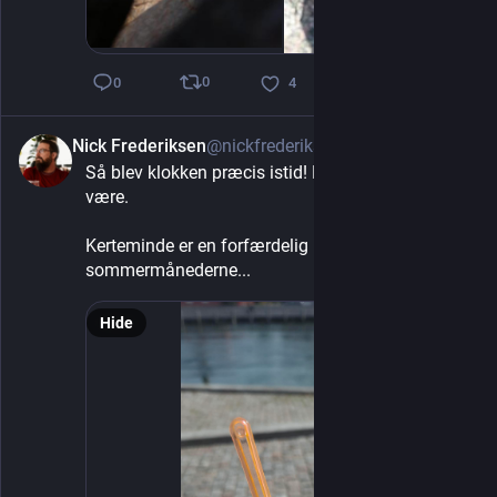
0
0
4
Nick Frederiksen
@nickfrederiksen
3d
Så blev klokken præcis istid! Hvor heldig kan man 
være.
Kerteminde er en forfærdelig by at komme til i 
sommermånederne...
Hide