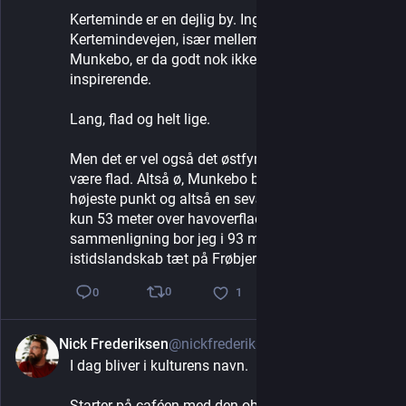
Kerteminde er en dejlig by. Ingen tvivl om det. Men 
Kertemindevejen, især mellem Odense og 
Munkebo, er da godt nok ikke synderligt 
inspirerende.
Lang, flad og helt lige.
Men det er vel også det østfyn er kendt for. At 
være flad. Altså ø, Munkebo bakke er østfyns 
højeste punkt og altså en seværdighed. Den er så 
kun 53 meter over havoverfladen. Til 
sammenligning bor jeg i 93 meters højde i et 
istidslandskab tæt på Frøbjerg bavnehøj.
0
0
1
Nick Frederiksen
@nickfrederiksen
3d
*
I dag bliver i kulturens navn.
Starter på caféen med den obligatoriske iste for så 