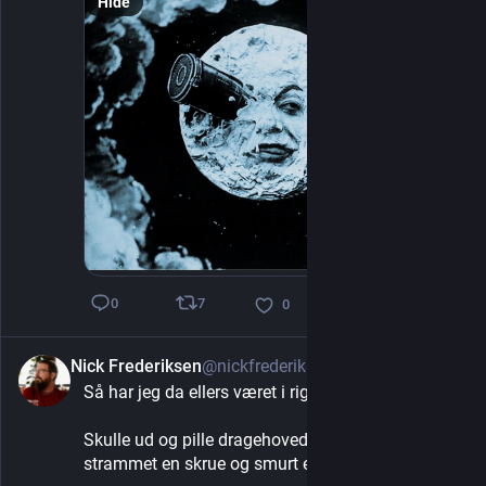
Hide
7
0
0
Nick Frederiksen
@nickfrederiksen
1d
Så har jeg da ellers været i rigningen i dag!
Skulle ud og pille dragehovedet af båden for at få 
strammet en skrue og smurt en læderrem.