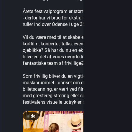
Årets festivalprogram er større end nogensinde før 
- derfor har vi brug for ekstra frivillige til OFF, som 
ruller ind over Odense i uge 35.
Vil du være med til at skabe en uge fyldt med 
kortfilm, koncerter, talks, events og uforudsigelige 
øjeblikke? Så har du nu en ekstra chance for at 
blive en del af vores uvurderlige og helt 
fantastiske team af frivillige🎬
Som frivillig bliver du en vigtig del af 
maskinrummet - uanset om du står for 
billetscanning, er vært ved filmvisninger, hjælper 
med gæsteregistrering eller sørger for, at 
festivalens visuelle udtryk er synligt i bybilledet.
Hide