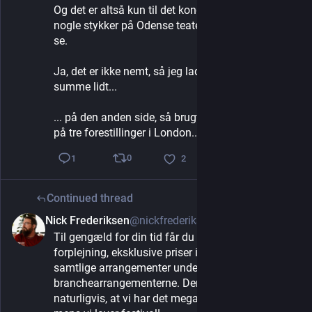
Og det er altså kun til det kongelige. Der er også 
nogle stykker på Odense teater jeg også gerne vil 
se.
Ja, det er ikke nemt, så jeg lader den lige ligge og 
summe lidt...
... på den anden side, så brugte jeg 1.500 kroner 
på tre forestillinger i London...
0
1
2
Continued thread
Nick Frederiksen
@nickfrederiksen
6d
*
Til gengæld for din tid får du et festivalarmbånd, 
forplejning, eksklusive priser i baren og adgang til 
samtlige arrangementer under festivalen - også 
branchearrangementerne. Dertil kommer 
naturligvis, at vi har det mega sjovt sammen, 