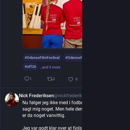
#
OdenseFilmFestival
#
OdenseFilmFestival2026
#
off26
…and 3 more
2
1
0
Nick Frederiksen
@nickfrederiksen
6d
Nu følger jeg ikke med i fodbold. Det har aldrig 
sagt mig noget. Men hele den her FIFA/UEFA sag 
er da noget vanvittig. 
Jeg var godt klar over at fjolset som sidder i 