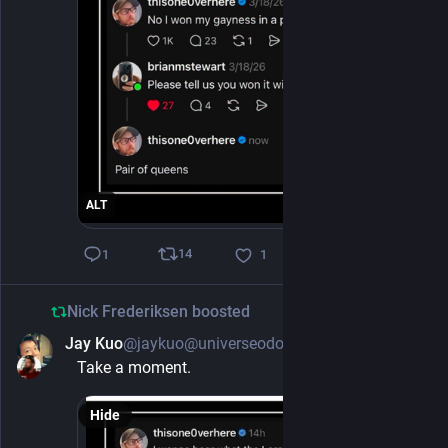
ALT
14
1
1
Nick Frederiksen
boosted
Jay Kuo
@jaykuo@universeodon.com
1d
Take a moment.
Hide