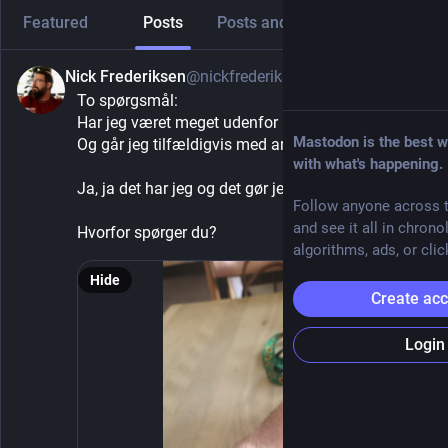
Featured
Posts
Posts and replies
Media
Nick Frederiksen
@nickfrederiksen
4h
To spørgsmål:
Har jeg været meget udenfor på det seneste?
Mastodon is the best w
Og går jeg tilfældigvis med armbåndsur?
with what's happening.
Ja, ja det har jeg og det gør jeg.
Follow anyone across t
and see it all in chrono
Hvorfor spørger du?
algorithms, ads, or clic
Hide
Create ac
Login