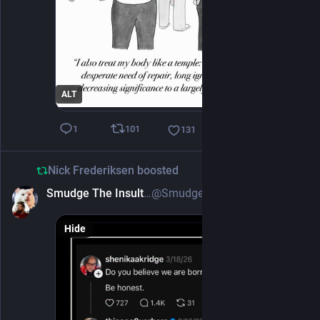
ALT
101
1
131
Nick Frederiksen
boosted
Smudge The Insult Cat 🐀
@SmudgeTheInsultCat@mas.to
1d
Hide