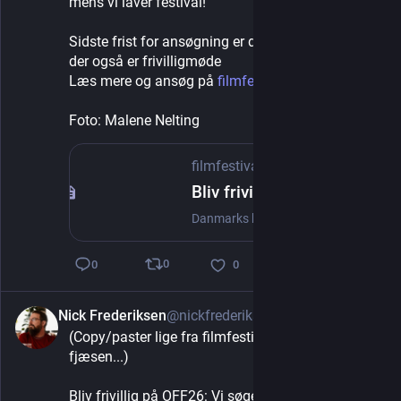
mens vi laver festival!
Sidste frist for ansøgning er den 11. august, hvor 
der også er frivilligmøde
Læs mere og ansøg på 
filmfestival.dk/frivillig
Foto: Malene Nelting
filmfestival.dk
Bliv frivillig på OFF - OFF - Odense International Film Festival
Danmarks hyggeligste, modigste og mest opfindsomme kortfilmfestival med et varieret og eksperimenterende filmprogram og tankevækkende oplevelser
0
0
0
Nick Frederiksen
@nickfrederiksen
6d
(Copy/paster lige fra filmfestivalens opslag på 
fjæsen...)
Bliv frivillig på OFF26: Vi søger ekstra hænder❤️