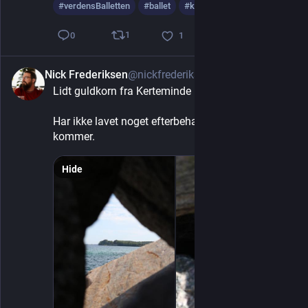
#
verdensBalletten
#
ballet
#
kerteminde
1
0
1
Nick Frederiksen
@nickfrederiksen
2d
Lidt guldkorn fra Kerteminde Havn.
Har ikke lavet noget efterbehandling endnu.. det 
kommer.
Hide