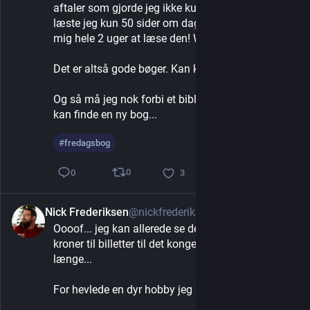
aftaler som gjorde jeg ikke kunne læse og så 
læste jeg kun 50 sider om dagen.... så nu tog det 
mig hele 2 uger at læse den! Woop woop.
Det er altså gode bøger. Kan kun anbefales.
Og så må jeg nok forbi et bibliotek og se om jeg 
kan finde en ny bog...
#
fredagsbog
0
0
3
Nick Frederiksen
@nickfrederiksen
6d
Oooof... jeg kan allerede se der ligger en 4-5.000 
kroner til billetter til det kongelige teater inden så 
længe...
For hevlede en dyr hobby jeg har fået mig...