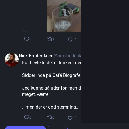
1
0
1
Nick Frederiksen
@nickfrederiksen
Jul 30
For hevlede det er lunkent derude!
Sidder inde på Café Biografen og koger over...
Jeg kunne gå udenfor, men der er det bare meget, 
meget, værre!
...men der er god stemning...
0
0
1